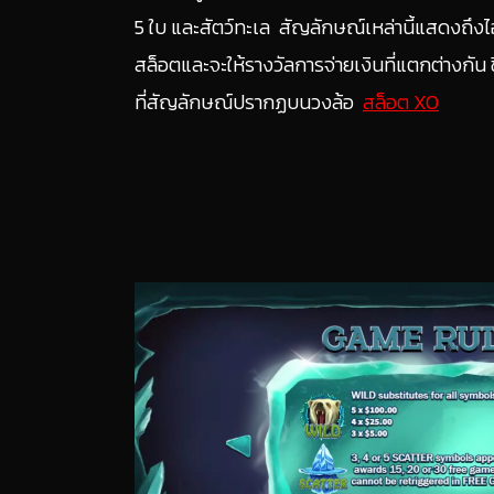
5 ใบ และสัตว์ทะเล สัญลักษณ์เหล่านี้แสดงถึ
สล็อตและจะให้รางวัลการจ่ายเงินที่แตกต่างกัน 
ที่สัญลักษณ์ปรากฏบนวงล้อ
สล็อต XO