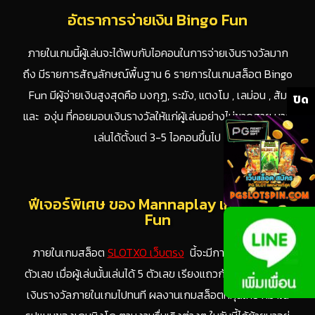
อัตราการจ่ายเงิน Bingo Fun
ภายในเกมนี้ผู้เล่นจะได้พบกับไอคอนในการจ่ายเงินรางวัลมาก
ถึง มีรายการสัญลักษณ์พื้นฐาน 6 รายการในเกมสล็อต Bingo
Fun มีผู้จ่ายเงินสูงสุดคือ มงกุฏ, ระฆัง, แตงโม , เลม่อน , ส้ม
ปิด
และ องุ่น ที่คอยมอบเงินรางวัลให้แก่ผู้เล่นอย่างไม่ขาดสาย หาก
เล่นได้ตั้งแต่ 3-5 ไอคอนขึ้นไป
ฟีเจอร์พิเศษ ของ Mannaplay เกม Bingo
Fun
ภายในเกมสล็อต
SLOTXO เว็บตรง
นี้จะมีการเรียงตัวของ
ตัวเลข เมื่อผู้เล่นนั้นเล่นได้ 5 ตัวเลข เรียงแถวกัน ท่านก็จะได้รับ
เงินรางวัลภายในเกมไปทนที ผลงานเกมสล็อตที่คุ้นเคย ที่มาใน