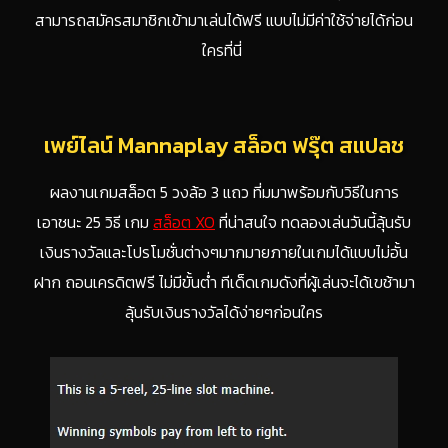
สามารถสมัครสมาชิกเข้ามาเล่นได้ฟรี แบบไม่มีค่าใช้จ่ายได้ก่อน
ใครที่นี่
เพย์ไลน์ Mannaplay สล็อต ฟรุ๊ต สแปลช
ผลงานเกมสล็อต 5 วงล้อ 3 แถว ที่มมาพร้อมกับวิธีในการ
เอาชนะ 25 วิธี เกม
สล็อต XO
ที่น่าสนใจ ทดลองเล่นวันนี้ลุ้นรับ
เงินรางวัลและโปรโมชั่นต่างๆมากมายภายในเกมได้แบบไม่อั้น
ฝาก ถอนเครดิตฟรี ไม่มีขั้นต่ำ ทีเด็ดเกมดังที่ผู้เล่นจะได้เขช้ามา
ลุ้นรับเงินรางวัลได้ง่ายๆก่อนใคร