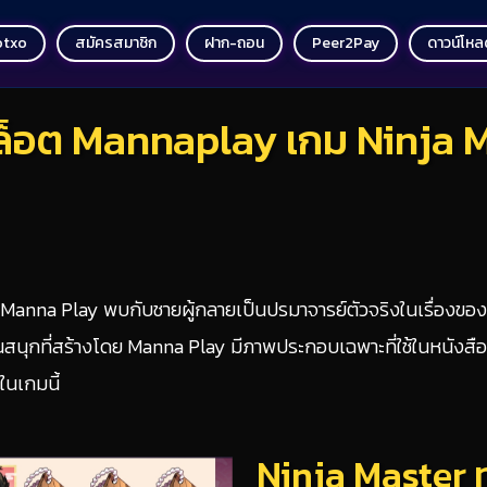
otxo
สมัครสมาชิก
ฝาก-ถอน
Peer2Pay
ดาวน์โหล
สล็อต Mannaplay เกม Ninja 
 Manna Play พบกับชายผู้กลายเป็นปรมาจารย์ตัวจริงในเรื่องของ
นุกที่สร้างโดย Manna Play มีภาพประกอบเฉพาะที่ใช้ในหนังสือก
ในเกมนี้
Ninja Master 