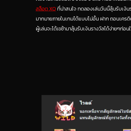
สล็อต XO
ที่น่าสนใจ ทดลองเล่นวันนี้ลุ้นรับเงิ
มากมายภายในเกมได้แบบไม่อั้น ฝาก ถอนเครดิตฟรี
ผู้เล่นจะได้เขช้ามาลุ้นรับเงินรางวัลได้ง่ายๆก่อน