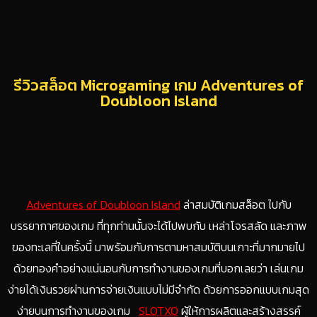
รีวิวสล็อต Microgaming เกม Adventures of
Doubloon Island
Adventures of Doubloon Island
ล่าสมบัติเกมสล็อต ไปกับ
บรรยากาศของเกม ที่ทุกท่านนั้นจะได้ไปพบกับ เหล่าโจรสลัด และภาพ
ของทะเลที่ในครั้งนี้ มาพร้อมกับการตามหาสมบัติบนเกาะที่มากมายไป
ด้วยทองคำอย่างแน่นอนกับการทำงานของเกมที่บอกเลยว่า เล่นเกม
ง่ายได้เงินรวยผ่านการจ่ายเงินแบบไม่มีจำกัด ด้วยการออกแบบเกมสุด
ง่ายบนการทำงานของเกม
SLOTXO
ผู้ให้การผลิตและสร้างสรรค์