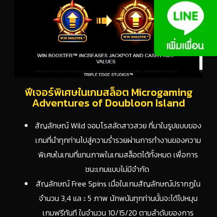
ฟีเจอร์พิเศษในเกมสล็อต Microgaming
Adventures of Doubloon Island
สัญลักษณ์ Wild จอมโรสลัดสาวสวย ที่มาในรูปแบบของ
เกมที่นำทุกท่านไปสู่ความร่ำรวยผ่านการทำงานของความ
พิเศษในเกมที่แทนภาพในเกมสล็อตได้ทั้งหมด เพื่อการ
ชนะเกมแบบไม่มีจำกัด
สัญลักษณ์ Free Spins เมื่อในเกมสัญลักษณ์ปรากฏใน
จำนวน 3,4 แล ะ 5 ภาพ นักพนันทุกท่านนั้นจะได้ไปหมุน
เกมฟรีทันที ในจำนวน 10/15/20 ตามลำดับของการ