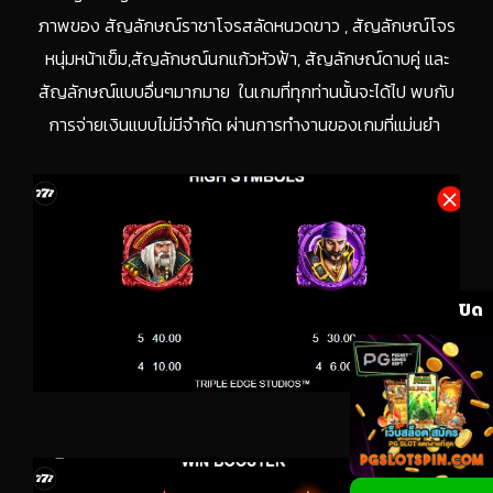
ภาพของ สัญลักษณ์ราชาโจรสลัดหนวดขาว , สัญลักษณ์โจร
หนุ่มหน้าเข็ม,สัญลักษณ์นกแก้วหัวฟ้า, สัญลักษณ์ดาบคู่ และ
สัญลักษณ์แบบอื่นๆมากมาย ในเกมที่ทุกท่านนั้นจะได้ไป พบกับ
การจ่ายเงินแบบไม่มีจำกัด ผ่านการทำงานของเกมที่แม่นยำ
ปิด