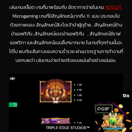
เล่นเกมสล็อต เกมที่มาพร้อมกับ อัตราการจ่ายในเกม
XOSLOT
Microgaming เกมที่มีสัญลักษณ์มากถึง 11 แบบ ประกอบไป
ด้วยภาพของ สัญลักษณ์สิงโตเจ้าป่าผู้ดุร้าย , สัญลักษณ์ช้าง
ป่าแอฟริกัน ,สัญลักษณ์แรดป่าแอฟริกัน , สัญลักษณ์ยีราฟ
แอฟริกา และสัญลักษณ์แบบอื่นๆมากมาย ในเกมที่ทุกท่านนั้นจะ
ได้ไป พบกับเส้นทางของความร่ำรวย ผ่านมาตรฐานการทำงานที่
บอกเลยว่า เล่นเกมง่ายจ่ายจริงแบบแม่นยำอย่างแน่นอน
ปิด