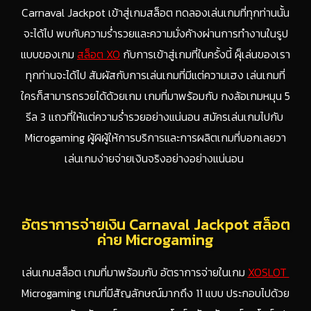
Carnaval Jackpot เข้าสู่เกมสล็อต ทดลองเล่นเกมที่ทุกท่านนั้น
จะได้ไป พบกับความร่ำรวยและความมั่งคัางผ่านการทำงานในรูป
แบบของเกม
สล็อต XO
กับการเข้าสู่เกมที่ในครั้งนี้ ผุ็เล่นของเรา
ทุกท่านจะได้ไป สัมผัสกับการเล่นเกมที่มีแต่ความเฮง เล่นเกมที่
ใครก็สามารถรวยได้ด้วยเกม เกมที่มาพร้อมกับ กงล้อเกมหมุน 5
รีล 3 แถวที่ให้แต่ความร่ำรวยอย่างแน่นอน สมัครเล่นเกมไปกับ
Microgaming ผู้ผิผู้ให้การบริการและการผลิตเกมที่บอกเลยวา
เล่นเกมง่ายจ่ายเงินจริงอย่างอย่างแน่นอน
อัตราการจ่ายเงิน Carnaval Jackpot สล็อต
ค่าย Microgaming
เล่นเกมสล็อต เกมที่มาพร้อมกับ อัตราการจ่ายในเกม
XOSLOT
Microgaming เกมที่มีสัญลักษณ์มากถึง 11 แบบ ประกอบไปด้วย