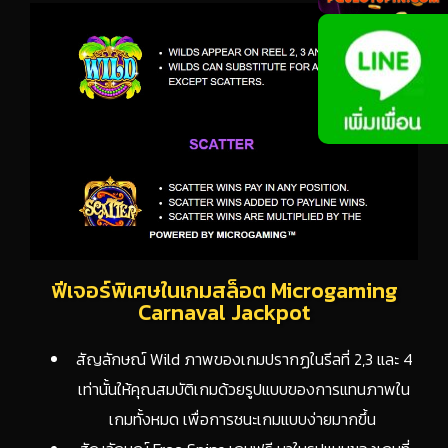
ฟีเจอร์พิเศษในเกมสล็อต Microgaming
Carnaval Jackpot
สัญลักษณ์ Wild ภาพของเกมปรากฏในรีลที่ 2,3 และ 4
เท่านั้นให้คุณสมบัติเกมด้วยรูปแบบของการแทนภาพใน
เกมทั้งหมด เพื่อการชนะเกมแบบง่ายมากขึ้น