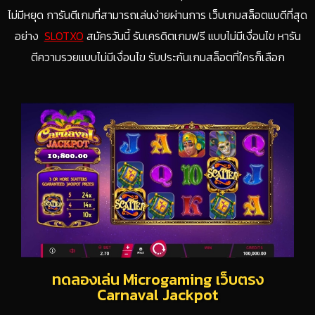
ไม่มีหยุด การันตีเกมที่สามารถเล่นง่ายผ่านการ เว็บเกมสล็อตแบดีที่สุด
อย่าง
SLOTXO
สมัครวันนี้ รับเครดิตเกมฟรี แบบไม่มีเงื่อนไข หารัน
ตีความรวยแบบไม่มีเงื่อนไข รับประกันเกมสล็อตที่ใครก็เลือก
ทดลองเล่น Microgaming เว็บตรง
Carnaval Jackpot