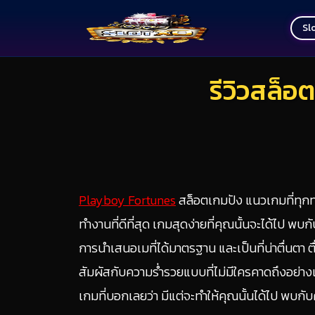
Sl
รีวิวสล็
Playboy Fortunes
สล็อตเกมปัง แนวเกมที่ทุกท
ทำงานที่ดีที่สุด เกมสุดง่ายที่คุณนั้นจะได้ไป
การนำเสนอเมที่ได้มาตรฐาน และเป็นที่น่าตื่นตา
สัมผัสกับความร่ำรวยแบบที่ไม่มีใครคาดถึงอย่
เกมที่บอกเลยว่า มีแต่จะทำให้คุณนั้นได้ไป พบ