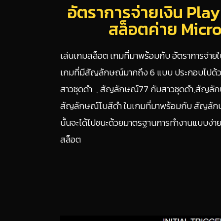
อัตราการจ่ายเงิน Pla
สล็อตค่าย Mic
เล่นเกมสล็อต เกมที่มาพร้อมกับ อัตราการจ่า
เกมที่มีสัญลักษณ์มากถึง 6 แบบ ประกอบไปด
สาวชุดดำ , สัญลักษณ์77 กับสาวชุดดำ,สัญลัก
สัญลักษณ์โบสีดำ ในเกมที่มาพร้อมกับ สัญลักษ
นั้นจะได้ไปชนะด้วยมาตรฐานการทำงานแบบง่ายท
สล็อต