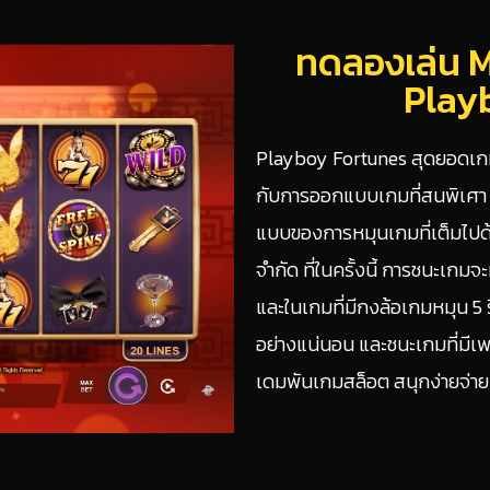
ทดลองเล่น M
Play
Playboy Fortunes สุดยอดเกมส
กับการออกแบบเกมที่สนพิเศา
แบบของการหมุนเกมที่เต็มไปด้
จำกัด ที่ในครั้งนี้ การชนะเ
และในเกมที่มีกงล้อเกมหมุน 5 
อย่างแน่นอน และชนะเกมที่มีเ
เดมพันเกมสล็อต สนุกง่ายจ่าย