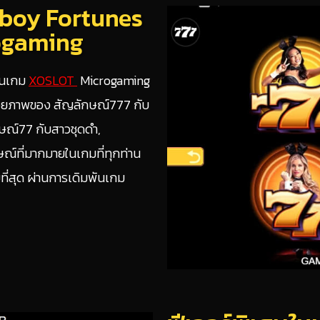
yboy Fortunes
rogaming
ยในเกม
XOSLOT
Microgaming
้วยภาพของ สัญลักษณ์777 กับ
ษณ์77 กับสาวชุดดำ,
ณ์ที่มากมายในเกมที่ทุกท่าน
ี่สุด ผ่านการเดิมพันเกม