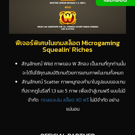
ฟีเจอร์พิเศษในเกมสล็อต Microgaming
Squealin' Riches
สัญลักษณ์ Wild ภาพของ W สีทอง เป็นเกมที่ทุกท่านนั้น
จะได้ไปใช้คุณสมบัติเกมด้วยการแทนภาพในเกมทั้งหมด
สัญลักษณ์ Scatter ภาพหมูทองคำมาในรูปแบบของเกม
ที่ปรากฏในรีลที่ 1,3 และ 5 ภาพ เพื่อเข้าสู่เกมฟรี แบบไม่มี
จำกัด
ทดลองเล่น สล็อต XO ฟรี
ไม่มีจำกัด อย่าง
แน่นอน