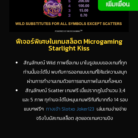
ฟีเจอร์พิเศษในเกมสล็อต Microgaming
Starlight Kiss
สัญลักษณ์ Wild ภาพชื่อเกม มาในรูปแบบของเกมที่ทุก
ท่านนั้นจะได้ไป พบกับการออกแบบเกมที่ให้แต่ความสนุก
ผ่านการทำงานเกมด้วยการแทนภาพในเกมทั้งหมด
สัญลักษณ์ Scatter เกมฟรี เมื่แปรากฏในจำนวน 3,4
และ 5 ภาพ ทุก่านจะได้ไปหมุนเกมฟรีทันทีมากถึง 14 รอบ
แบบๆฟรีๆ
ทางเข้า Slotxo Joker123
เล่นเกมง่ายจ่าย
จริงโบนัสเกมสล็อต สุดยอดเกมความปัง