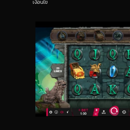
เงื่อนไข