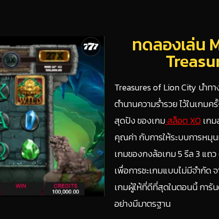
ทดลองเล่น M
Treasur
Treasures of Lion City นำทา
ตำนานความร่ำรวย ไว้ในเกมครั
สุดปัง ของเกม
สล็อต XO
เกมส
คุณค่า กับการให้ระบบการหมุน
เกมของกงล้อเกม 5 รีล 3 แถว 
เพื่อการชะเกมแบบไม่มีจำกัด จ
เกมผู้ให้ที่ดีที่สุดในตอนนี้
อย่างมีมาตรฐาน