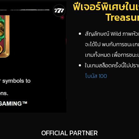
ฟีเจอร์พิเศษใ
Treasur
สัญลักษณ์ Wild ภาพหัว
จะได้ไป พบกับการชนะเ
เกมทั้งหมด เพื่อการชนะ
ในเกมสล็อตครั้งนี้ไม่
โบนัส 100
OFFICIAL PARTNER