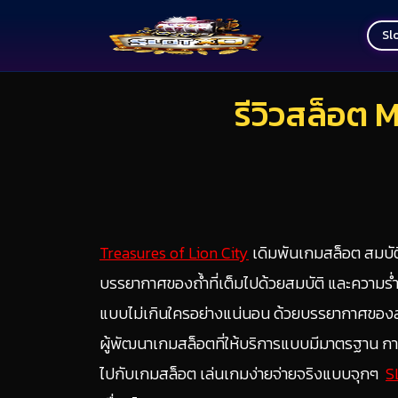
Sl
รีวิวสล็อต 
Treasures of Lion City
เดิมพันเกมสล็อต สมบัติ
บรรยากาศของถ้ำที่เต็มไปด้วยสมบัติ และความร่ำ
แบบไม่เกินใครอย่างแน่นอน ด้วยบรรยากาศของสม
ผู้พัฒนาเกมสล็อตที่ให้บริการแบบมีมาตรฐาน การ
ไปกับเกมสล็อต เล่นเกมง่ายจ่ายจริงแบบจุกๆ
S