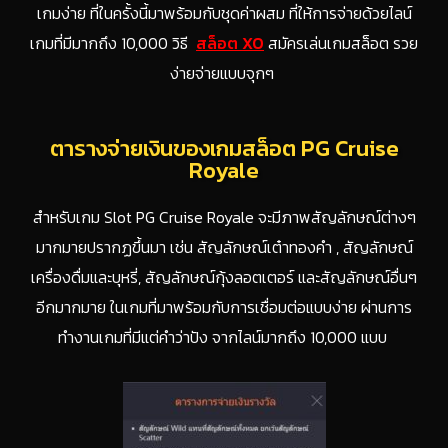
เกมง่าย ที่ในครั้งนี้มาพร้อมกับชุดค่าผสม ที่ให้การจ่ายด้วยไลน์
เกมที่มีมากถึง 10,000 วิธี
สล็อต XO
สมัครเล่นเกมสล็อต รวย
ง่ายจ่ายแบบจุกๆ
ตารางจ่ายเงินของเกมสล็อต PG Cruise
Royale
สำหรับเกม Slot PG Cruise Royale จะมีภาพสัญลักษณ์ต่างๆ
มากมายปรากฏขึ้นมา เช่น สัญลักษณ์เต๋าทองคำ , สัญลักษณ์
เครื่องดื่มและบุหรี่, สัญลักษณ์กุ้งลอตเตอร์ และสัญลักษณ์อื่นๆ
อีกมากมาย ในเกมที่มาพร้อมกับการเชื่อมต่อแบบง่าย ผ่านการ
ทำงานเกมที่มีแต่คำว่าปัง จากไลน์มากถึง 10,000 แบบ