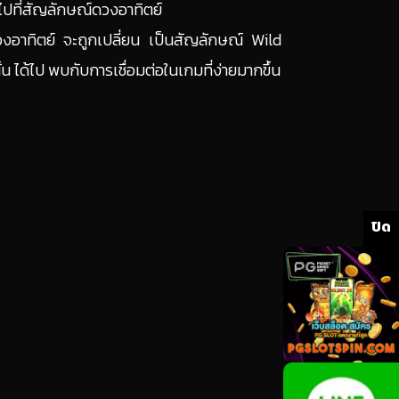
ไปที่สัญลักษณ์ดวงอาทิตย์
วงอาทิตย์ จะถูกเปลี่ยน เป็นสัญลักษณ์ Wild
ั้น ได้ไป พบกับการเชื่อมต่อในเกมที่ง่ายมากขึ้น
ปิด