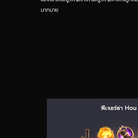
มากมาย