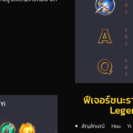
ฟีเจอร์ชนะ
Lege
สัญลักษณ์ Hou Yi ห