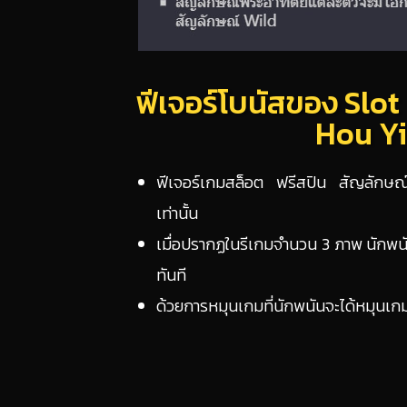
ฟีเจอร์โบนัสของ Slo
Hou Yi
ฟีเจอร์เกมสล็อต ฟรีสปิน สัญลักษณ
เท่านั้น
เมื่อปรากฏในรีเกมจำนวน 3 ภาพ นักพน
ทันที
ด้วยการหมุนเกมที่นักพนันจะได้หมุนเก