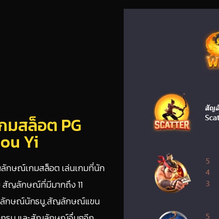
เกมสล็อต PG
ou Yi
ลักษณ์เกมสล็อต เล่นเกมที่นัก
 สัญลักษณ์ที่มีมากถึง 11
ญลักษณ์นักธนู,สัญลักษณ์แขน
กธนู และสัญลักษณ์อื่นๆอีก