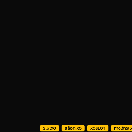
SlotXO
สล็อต XO
XOSLOT
ทางเข้าSl