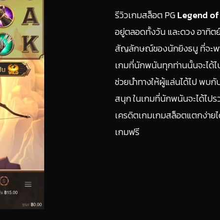
รีวิวเกมสล็อต PG
Legend of
อยู่ตลอดทั้งวัน และดวง อาทิตย์
สัญลักษณ์ของนักยิงธนู ที่จะพาให
เกมที่นักพนันทุกท่านนั้นจะได้
ช่วยนำทางให้ผู้แล่นได้ไป พบกั
สนุก ในเกมที่นักพนันจะได้ไปร
เครดิตเกมเกมสล็อตแตกง่ายได้
เกมฟรี