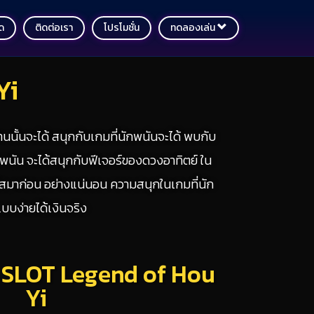
ด
ติดต่อเรา
โปรโมชั่น
ทดลองเล่น
Yi
านนั้นจะได้ สนุกกับเกมที่นักพนันจะได้ พบกับ
กพนัน จะได้สนุกกับฟีเจอร์ของดวงอาทิตย์ ใน
ัสมาก่อน อย่างแน่นอน ความสนุกในเกมที่นัก
บง่ายได้เงินจริง
 SLOT Legend of Hou
Yi