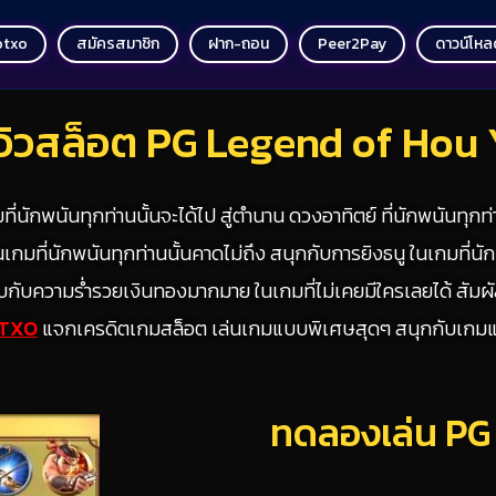
otxo
สมัครสมาชิก
ฝาก-ถอน
Peer2Pay
ดาวน์โหล
ีวิวสล็อต PG Legend of Hou 
่นักพนันทุกท่านนั้นจะได้ไป สู่ตำนาน ดวงอาทิตย์ ที่นักพนันทุกท่
เกมที่นักพนันทุกท่านนั้นคาดไม่ถึง สนุกกับการยิงธนู ในเกมที่นั
พบกับความร่ำรวยเงินทองมากมาย ในเกมที่ไม่เคยมีใครเลยได้ สัมผ
TXO
แจกเครดิตเกมสล็อต เล่นเกมแบบพิเศษสุดๆ สนุกกับเกมแบ
ทดลองเล่น PG