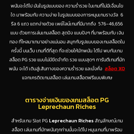
พนันจะได้ไป มันในรูปแบบของ ความร่ำรวย ในเกมที่ไม่มีเงื่อนไข
ใด มาพร้อมกับ ความง่าย ในรูปแบบของการหมุนเกมรางวัล 6
รีล 6 แถว แตกง่ายด้วย เพย์ไลน์เกมที่มีมากถึง 576-46,656
แบบ ด้วยการเล่นเกมสล็อต สุดปัง แบบปังๆ ที่มาพร้อมกับ เงิน
ทอง ที่ไหลมาเทมาอย่างแน่นอน สนุกกับรูปแบบของเกมสล็อตใน
ครั้งนี้ บนเว็บ เกมที่ดีที่สุด ที่จะช่วยให้นักพนัน ได้ไป พบกับเกม
สล็อต PG รวย แบบไม่มีขีดจำกัด รวย แบบสุดๆ การันตีเกมที่นัก
พนัน จะได้ เดินสู่เส้นทางของความร่ำรวย และมั่งคั่ง
สล็อต
XO
แจกเครดิตเกมสล็อต เล่นเกมสล็อตฟรีแบบพิเศษ
ตารางจ่ายเงินของเกมสล็อต PG
Leprechaun Riches
สำหรับเกม Slot PG
Leprechaun Riches
สัญลักษณ์เกม
สล็อต เล่นเกมที่นักพนันทุกท่านนั้นจะได้ไป หมุนเกมที่มาพร้อม