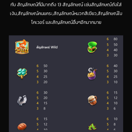
กับ สัญลักษณ์ที่มีมากถึง 13 สัญลักษณ์ เช่นสัญลักษณ์ถังใส่
เงิน,สัญลักษณ์คนแคระ,สัญลักษณ์หมวกสีเขียว,สัญลักษณ์ใบ
โคเวอร์ และสัญลักษณ์อื่นๆอีกมากมาย