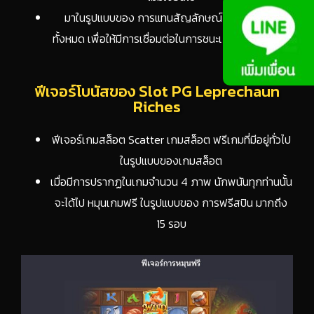
มาในรูปแบบของ การแทนสัญลักษณ์ ในเกมสล็อต
ทั้งหมด เพื่อให้มีการเชื่อมต่อในการชนะเกมที่ง่ายมากขึ้น
ฟีเจอร์โบนัสของ Slot PG Leprechaun
Riches
ฟีเจอร์เกมสล็อต Scatter เกมสล็อต ฟรีเกมที่มีอยู่ทั่วไป
ในรูปแบบของเกมสล็อต
เมื่อมีการปรากฏในเกมจำนวน 4 ภาพ นักพนันทุกท่านนั้น
จะได้ไป หมุนเกมฟรี ในรูปแบบของ การฟรีสปิน มากถึง
15 รอบ