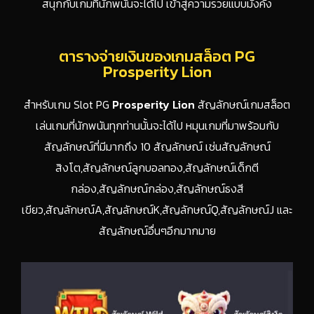
สนุกกับเกมที่นักพนันจะได้ไป เข้าสู่ความรวยแบบมั่งคั่ง
ตารางจ่ายเงินของเกมสล็อต PG
Prosperity Lion
สำหรับเกม Slot PG
Prosperity Lion
สัญลักษณ์เกมสล็อต
เล่นเกมที่นักพนันทุกท่านนั้นจะได้ไป หมุนเกมที่มาพร้อมกับ
สัญลักษณ์ที่มีมากถึง 10 สัญลักษณ์ เช่นสัญลักษณ์
สิงโต,สัญลักษณ์ลูกบอลทอง,สัญลักษณ์เด็กตี
กล่อง,สัญลักษณ์กล่อง,สัญลักษณ์ธงสี
เขียว,สัญลักษณ์A,สัญลักษณ์K,สัญลักษณ์Q,สัญลักษณ์J และ
สัญลักษณ์อื่นๆอีกมากมาย