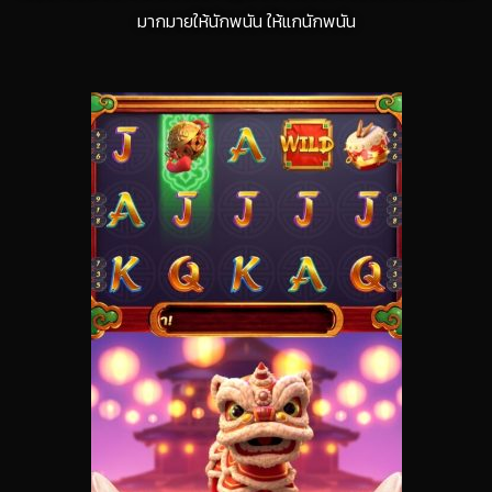
มากมายให้นักพนัน ให้แกนักพนัน