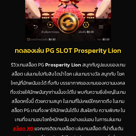
ทดลองเล่น PG SLOT Prosperity Lion
รีวิวเกมสล็อต PG
Prosperity Lion
สนุกกับรูปแบบของเกม
สล็อต เล่นเกมไปกับสิงโตนำโชค เล่นเกมรางวัล สนุกกับ โชค
ใหญ่ที่นักพนันจะได้ ทึ่งกับ บรรยากาศของเกมของความมงคล
ที่จะช่วยให้นักพนันทุกท่านนั้นจะได้ไป พบกับความยิ่งใหญ่ในเกม
สล็อตครั้งนี้ ด้วยความสนุก ในเกมที่ไม่เคยมีใครคาดถึง ในเกม
สล็อต PG เกมที่จะพาให้นักพนันได้ไป สัมผัสกับ ความพิเศษ ใน
เกมที่จะมามอบโชคใหนักพนัน อย่างแน่นอน ในการเล่นเกม
สล็อต
XO
แจกเครดิตเกมสล็อต เล่นเกมสล็อต ที่น่าตื่นเต้น