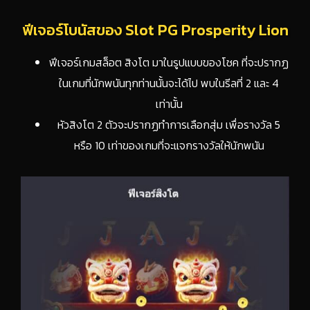
ฟีเจอร์โบนัสของ Slot PG Prosperity Lion
ฟีเจอร์เกมสล็อต สิงโต มาในรูปแบบของโชค ที่จะปรากฏ
ในเกมที่นักพนันทุกท่านนั้นจะได้ไป พบในรีลที่ 2 และ 4
เท่านั้น
หัวสิงโต 2 ตัวจะปรากฏทำการเลือกสุ่ม เพื่อรางวัล 5
หรือ 10 เท่าของเกมที่จะแจกรางวัลให้นักพนัน