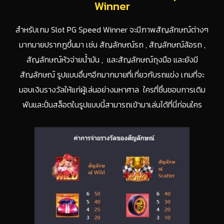
Winner
สำหรับเกม Slot PG Speed Winner จะมีภาพสัญลักษณ์ต่างๆ
มากมายปรากฏขึ้นมา เช่น สัญลักษณ์รถ , สัญลักษณ์ล้อรถ ,
สัญลักษณ์หัวจ่ายน้ำมัน , และสัญลักษณ์ถุงมือ และยังมี
สัญลักษณ์ รูปแบบอื่นๆอีกมากมายที่เกี่ยวกับรถแข่ง เกมที่จะ
มอบเงินรางวัลให้แก่ผู้เล่นอย่างมหาศาล ใครที่ชื่นชอบการเดิม
พันและปั่นสล็อตในรูปแบบนี้สามารถเข้ามาเล่นได้ที่นี่ก่อนใคร