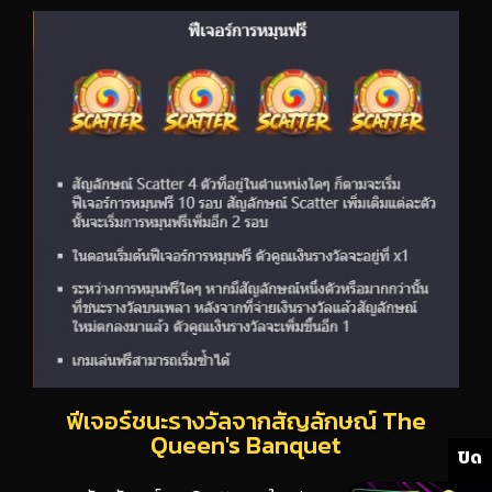
ฟีเจอร์ชนะรางวัลจากสัญลักษณ์ The
Queen's Banquet
ปิด