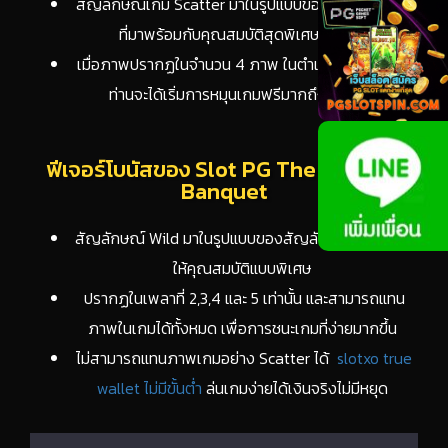
สัญลักษณ์เกม Scatter มาในรูปแบบของกลองโบราณ
ที่มาพร้อมกับคุณสมบัติสุดพิเศษของเกม
เมื่อภาพปรากฏในจำนวน 4 ภาพ ในตำแหน่งใดก็ได้ ทุก
ท่านจะได้เริ่มการหมุนเกมฟรีมากถึง 10 รอบ
ฟีเจอร์โบนัสของ Slot PG The Queen's
Banquet
สัญลักษณ์ Wild มาในรูปแบบของสัญลักษณ์ที่สามารถ
ให้คุณสมบัติแบบพิเศษ
ปรากฏในเพลาที่ 2,3,4 และ 5 เท่านั้น และสามารถแทน
ภาพในเกมได้ทั้งหมด เพื่อการชนะเกมที่ง่ายมากขึ้น
ไม่สามารถแทนภาพเกมอย่าง Scatter ได้
slotxo true
wallet ไม่มีขั้นต่ำ
ล่นเกมง่ายได้เงินจริงไม่มีหยุด