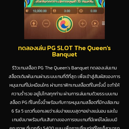
ทดลองเล่น PG SLOT The Queen's
Banquet
รีวิวเกมสล็อต PG The Queen’s Banquet ทดลองเล่นเกม
สล็อตเดิมพันเกมผ่านระบบเกมที่ดีที่สุด เพื่อเข้าสู่สัมผัสของการ
หมุนเกมที่ไม่เหมือนใคร ผ่านกราฟิกเกมสล็อตที่ในครั้งนี้ จะทำให้
ความร่ำรวย อยู่ไม่ไกลทุกท่าน ผ่านการเล่นเกมด้วยรระบบเกม
สล็อต PG ที่ในครั้งนี้าพร้อมกับการหมุนเกมสล็อตที่มีกงล้อเกม
6 รีล 5 แถวที่บอกเลยว่าเล่นง่ายแบบสุดๆอย่างแน่นอน และใน
เกมยังมาพร้อมกับเส้นทางของการชนะเกมที่มีเพย์ไลน์แบบมี
คุณภาพ ที่มากถึง 5400 แบบ เพื่อการเชื่อมต่อที่ใครก็สามารถ