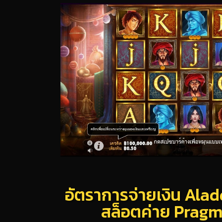
อัตราการจ่ายเงิน Alad
สล็อตค่าย Pragm