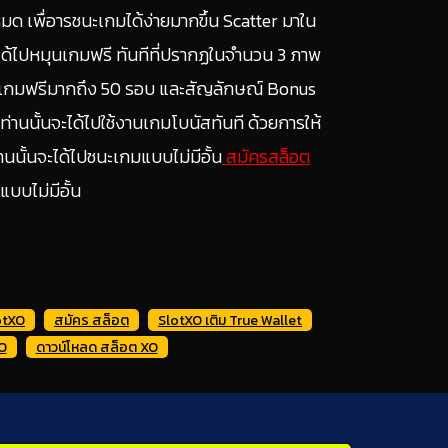
ด เพื่อารชนะเกมได้ง่ายมากขึ้น Scatter มาใน
ได้ไปหมุนเกมฟรี ทันทีที่ปรากฏในจำนวน 3 ภาพ
เกมฟรีมากถึง 50 รอบ และสัญลักษณ์ Bonus
่านนั้นจะได้ไปใช้งานเกมโบนัสทันที ด้วยการให้
านนั้นจะได้ไปชนะเกมแบบไม่มีอั้น
สมัครสล็อต
บบไม่มีอั้น
otXO
สมัคร สล็อต
SlotXO เติม True Wallet
O
ดาวน์โหลด สล็อต XO