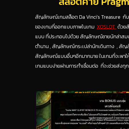
สล็อตค่าย Pragm
สัญลักษณ์เกมสล็อต Da Vinci’s Treasure กั
ของเกมที่ออกแบบภาพในเกม
XOSLOT
ด้วยส
แบบ ที่ประกอบไปด้วย สัญลักษณ์ชายนักล่าสมบั
ตำนาน , สัญลักษณ์กระเปล่านักเดินทาง , สัญ
สัญลักษณ์แบบอื่นๆอีกมากมาย ในเกมที่จะพาให
เกมแบบง่ายผ่านการทำเชื่อมต่อ ที่จะช่วยส่งทุ