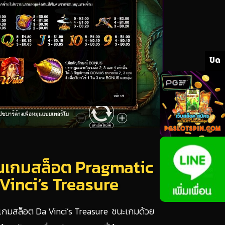
ปิด
ในเกมสล็อต Pragmatic
Vinci’s Treasure
เกมสล็อต Da Vinci’s Treasure ชนะเกมด้วย