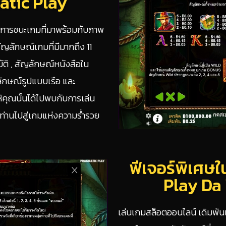
atic Play
บการชนะเกมที่มาพร้อมกับภาพ
ัญลักษณ์เกมที่มีมากถึง 11
ติ , สัญลักษณ์หนังสือใน
ลักษณ์รูปแบบเรือ และ
้คุณนั้นได้ไปพบกับการเล่น
กท่านไปสู่เกมแห่งความร่ำรวย
ฟีเจอร์พิเศษ
Play Da 
เล่นเกมสล็อตออนไลน์ เดิมพัน