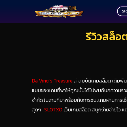
Sl
รีวิวสล็
Da Vinci’s Treasure
ล่าสมบัติเกมสล็อต เดิมพันเ
แบบของเกมที่พาให้คุณนั้นได้ไปพบกับกความรวย
จำกัด ในเกมที่มาพร้อมกับการชนะเกมผ่านการเชื
สุดๆ
SLOTXO
เว็บเกมสล็อต สนุกง่ายจ่ายไว แ