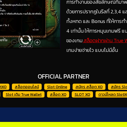
การทำงานของสัยลักษณ์ที่มาพร
ด้วยการปรากฏในรีลที่ 2,3,4
ทั้งหทด และ Bonus ที่ให้การท
4 เท่านั้น ให้การหมุนเกมฟรี 
ของเกม
สล็อตฝากผ่าน True W
เกมง่ายจ่ายไว แบบไม่มีอั้น
OFFICIAL PARTNER
otXO
สล็อตออนไลน์
Slot Online
สมัคร สล็อต XO
สมัคร Sl
Slot เติม True Wallet
สล็อต XO
SLOT XO
ดาวน์โหลด SlotX