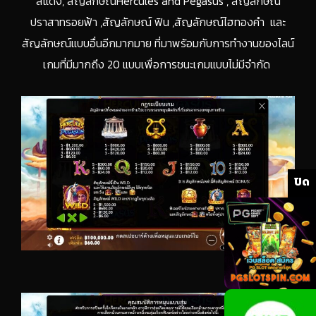
สีแดง, สัญลักษณ์Hercules and Pegasus , สัญลักษณ์
ปราสาทรอยฟ้า ,สัญลักษณ์ ฟิน ,สัญลักษณ์ไฮทองคำ และ
สัญลักษณ์แบบอื่นอีกมากมาย ที่มาพร้อมกับการทำงานของไลน์
เกมที่มีมากถึง 20 แบบเพื่อการชนะเกมแบบไม่มีจำกัด
ปิด