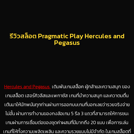
รีวิวสล็อต Pragmatic Play Hercules and
Pegasus
Hercules and Pegasus
เดิมพันเกมสล็อค ผู้กล้าและความสนุก ของ
เกมสล็อต เฮอร์คิวลีสและเพกาซัส เกมที่นำความสนุก และควาตมตื่น
เต้นมาให้นักพนันทุกท่านผ่านการออกบบเกมที่บอกเลยว่ารวยจริงจ่าย
ไม่อั้น ผ่านการทำงานของกงล้อเกม 5 รีล 3 แถวที่สามารถให้การชนะ
เกมผ่านการเชื่อมต่อของชุดค่าผสมที่มีมากถึง 20 แบบ เพื่อการเล่น
เกมที่ให้ทั้งความเพลิดเพลิน และความรวยแบบไม่มีจำกัด ในเกมสล็อตที่