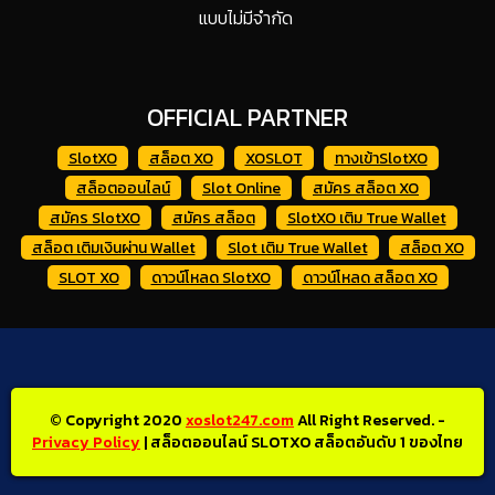
แบบไม่มีจำกัด
OFFICIAL PARTNER
SlotXO
สล็อต XO
XOSLOT
ทางเข้าSlotXO
สล็อตออนไลน์
Slot Online
สมัคร สล็อต XO
สมัคร SlotXO
สมัคร สล็อต
SlotXO เติม True Wallet
สล็อต เติมเงินผ่าน Wallet
Slot เติม True Wallet
สล็อต XO
SLOT XO
ดาวน์โหลด SlotXO
ดาวน์โหลด สล็อต XO
© Copyright 2020
xoslot247.com
All Right Reserved. -
Privacy Policy
| สล็อตออนไลน์ SLOTXO สล็อตอันดับ 1 ของไทย