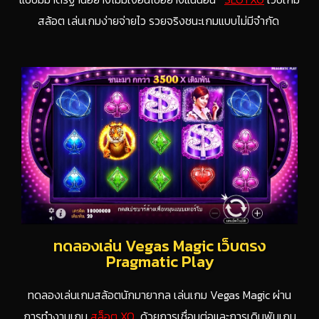
สล้อต เล่นเกมง่ายจ่ายไว รวยจริงชนะเกมแบบไม่มีจำกัด
ทดลองเล่น Vegas Magic เว็บตรง
Pragmatic Play
ทดลองเล่นเกมสล้อตนักมายากล เล่นเกม Vegas Magic ผ่าน
การทำงานเกม
สล็อต XO
ด้วยการเชื่อมต่อและการเดิมพันเกม