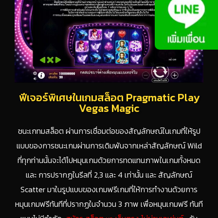
ฟีเจอร์พิเศษในเกมสล็อต Pragmatic Play
Vegas Magic
ชนะเกทมสล็อต ผ่านการเชื่อมต่อของสัญลักษณ์ในเกมที่ให้รูป
แบบของการชนะเกมผ่านการเดิมพันจากเหล่าสัญลักษณ์ Wild
ที่ทุกท่านนั้นจะได้ไปหมุนเกมด้วยการทดแทนภาพในเกมทั้งหมด
และ การปรากฏในรีลที่ 2,3 และ 4 เท่านั้น และ สัญลักษณ์
Scatter มาในรูปแบบของเกมฟรีเกมที่ให้การทำงานด้วยการ
หมุนเกมฟรีทันทีที่ปรากฏในจำนวน 3 ภาพ เพื่อหมุนเกมฟรี ทันที