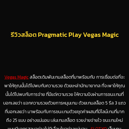
รีวิวสล็อต Pragmatic Play Vegas Magic
Vegas Magic
สล็อตเดิมพันเกมสล็อตที่มาพร้อมกับ การเชื่อมต่อที่จะ
พาให้คุณนั้นได้ไปพบกับความรวย ด้วยเหล่านักมายากล ที่จะพาให้คุณ
นั้นได้ไปพบกับการจ่าย ที่มีแต่ความรวย ให้ความปังผ่านการชนะเกมที่
บอกเลยว่า แจกความรวยด้วยการหมุนเกม ด้วยเกมสล็อต 5 รีล 3 แถว
ที่บอกเลยว่า มาพร้อมกับการชนะเกมด้วยชุดค่าผสมที่มีไลน์เกมที่มาก
ถึง 25 แบบ อย่างแน่นอน เล่นเกมสล็อต รวยง่ายจ่ายไว ชนะเกมใหม่
แบบมีมาตรฐานอย่างไม่มีเงื่อนไขอย่างแน่นอน
SLOTXO
เว็บเกม