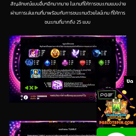
สัญลักษณ์แบบอื่นๆอีกมากมาย ในเกมที่ให้การชนะเกมแบบง่าย
ผ่านการเล่นเกมที่มาพร้อมกับการชนะเกมด้วยไลน์เกม ที่ให้การ
ชนะเกมที่มากถึง 25 แบบ
ปิด