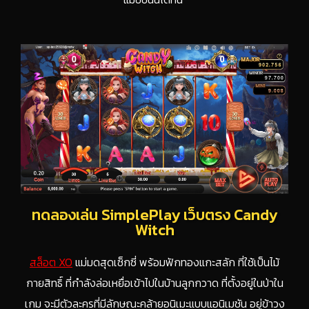
ทดลองเล่น SimplePlay เว็บตรง Candy
Witch
สล็อต XO
แม่มดสุดเซ็กซี่ พร้อมฟักทองแกะสลัก ที่ใช้เป็นไม้
กายสิทธิ์ ที่กำลังล่อเหยื่อเข้าไปในบ้านลูกกวาด ที่ตั้งอยู่ในป่าใน
เกม จะมีตัวละครที่มีลักษณะคล้ายอนิเมะแบบแอนิเมชัน อยู่ข้าวง