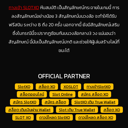
ทางเข้า SLOTXO
หีบสมบัติ เป็นสัญลักษณ์กระจายในเกมนี้ การ
ลงสัญลักษณ์อย่างน้อย 3 สัญลักษณ์บนวงล้อ จะทำให้ได้รับ
ฟรีสปิน ระหว่าง 8 ถึง 20 ครั้ง นอกจากนี้ ยังมีสัญลักษณ์เสริม
ซึ่งในกรณีนี้จะปรากฏซ้อนกันบนวงล้อกลาง3 วง แน่นอนว่า
สัญลักษณ์ นี้นับเป็นสัญลักษณ์ปกติ และช่วยให้ผู้เล่นสร้างไลน์ที่
ชนะได้
OFFICIAL PARTNER
SlotXO
สล็อต XO
XOSLOT
ทางเข้าSlotXO
สล็อตออนไลน์
Slot Online
สมัคร สล็อต XO
สมัคร SlotXO
สมัคร สล็อต
SlotXO เติม True Wallet
สล็อต เติมเงินผ่าน Wallet
Slot เติม True Wallet
สล็อต XO
SLOT XO
ดาวน์โหลด SlotXO
ดาวน์โหลด สล็อต XO