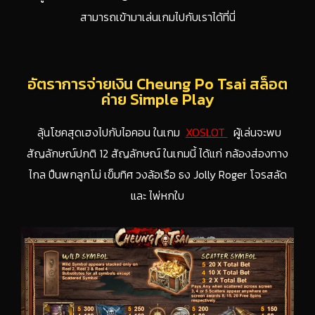
สามารถเข้ามาเล่นเกมไปกับเราได้ที่นี่
อัตราการจ่ายเงิน Cheung Po Tsai สล็อต
ค่าย Simple Play
ลุ้นโชคสุดเฮงไปกับไอคอน ในเกม
XOSLOT
ผู้เล่นจะพบ
สัญลักษณ์ปกติ 12 สัญลักษณ์ ในเกมนี้ ได้แก่ กล้องส่องทาง
ไกล ปืนพกลูกโม่ เข็มทิศ วงล้อเรือ ธง Jolly Roger โจรสลัด
และ ไพ่หกใบ