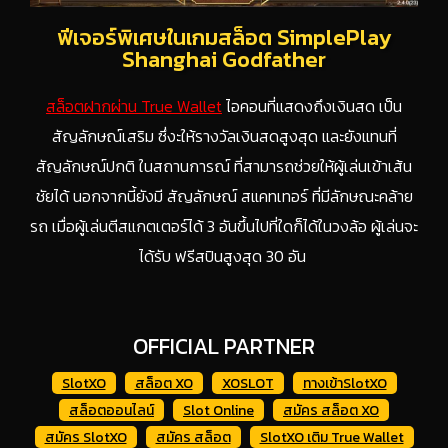
ฟีเจอร์พิเศษในเกมสล็อต SimplePlay
Shanghai Godfather
สล็อตฝากผ่าน True Wallet
ไอคอนที่แสดงถึงเงินสด เป็น
สัญลักษณ์เสริม ซึ่งะให้รางวัลเงินสดสูงสุด และยังแทนที่
สัญลักษณ์ปกติ ในสถานการณ์ ที่สามารถช่วยให้ผู้เล่นเข้าเส้น
ชัยได้ นอกจากนี้ยังมี สัญลักษณ์ สแคทเทอร์ ที่มีลักษณะคล้าย
รถ เมื่อผู้เล่นตีสแกตเตอร์ได้ 3 อันขึ้นไปที่ใดก็ได้ในวงล้อ ผู้เล่นจะ
ได้รับ ฟรีสปินสูงสุด 30 อัน
OFFICIAL PARTNER
SlotXO
สล็อต XO
XOSLOT
ทางเข้าSlotXO
สล็อตออนไลน์
Slot Online
สมัคร สล็อต XO
สมัคร SlotXO
สมัคร สล็อต
SlotXO เติม True Wallet