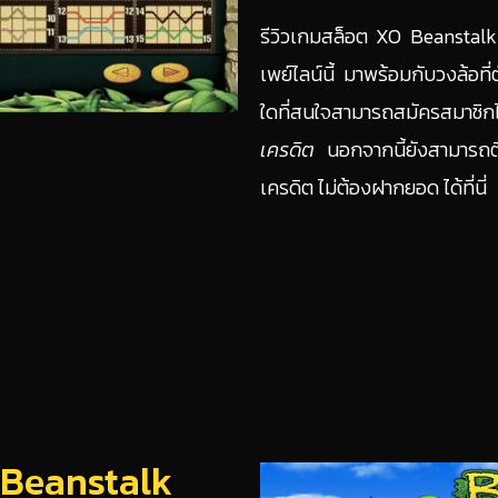
รีวิวเกมสล็อต XO Beansta
เพย์ไลน์นี้ มาพร้อมกับวงล้อที่
ใดที่สนใจสามารถสมัครสมาชิกได้
เครดิต
นอกจากนี้ยังสามารถ
เครดิต ไม่ต้องฝากยอด ได้ที่นี่
 Beanstalk