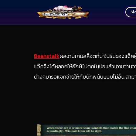
Sl
Beanstalk
ผลงานเกมสล็อตที่มาในธีมของแจ๊คผู
แจ๊คจึงได้หลอกให้ยักษ์ไปตกในบ่อแล้วเอาขวานจ
ต่างๆมารอแจกจ่ายให้กับนักพนันแบบไม่อั้น สาม