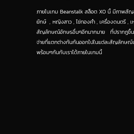
ภายในเกม Beanstalk สล็อต XO นี้ มีภาพสั
ยักษ์ , หญิงสาว , ไข่ทองคำ , เครื่องดนตรี ,
สัญลักษณ์อักษรอื่นๆอีกมากมาย ที่ปรากฏขึ้น
จ่ายที่แตกต่างกันกันออกไปในแต่ละสัญลักษณ
พร้อมๆกันกับเราได้ภายในเกมนี้