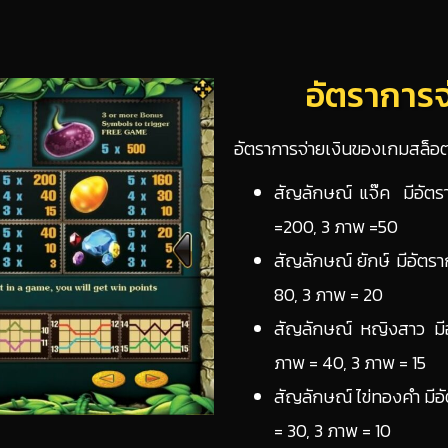
อัตราการจ
อัตราการจ่ายเงินของเกมสล็อต 
สัญลักษณ์ แจ๊ค มีอัตรา
=200, 3 ภาพ =50
สัญลักษณ์ ยักษ์ มีอัตรา
80, 3 ภาพ = 20
สัญลักษณ์ หญิงสาว มีอั
ภาพ = 40, 3 ภาพ = 15
สัญลักษณ์ ไข่ทองคำ มีอัต
= 30, 3 ภาพ = 10