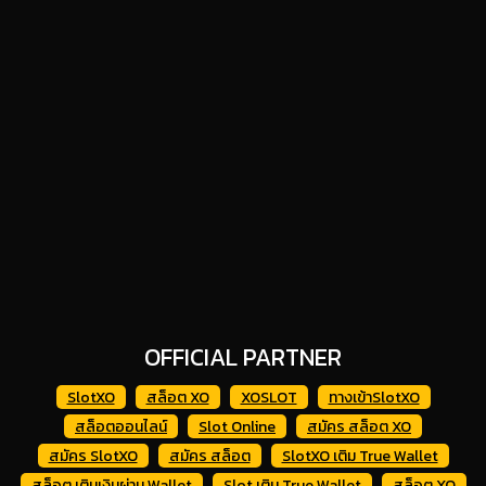
OFFICIAL PARTNER
SlotXO
สล็อต XO
XOSLOT
ทางเข้าSlotXO
สล็อตออนไลน์
Slot Online
สมัคร สล็อต XO
สมัคร SlotXO
สมัคร สล็อต
SlotXO เติม True Wallet
สล็อต เติมเงินผ่าน Wallet
Slot เติม True Wallet
สล็อต XO