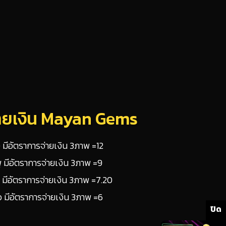
ายเงิน Mayan Gems
ีอัตราการจ่ายเงิน 3ภาพ =12
มีอัตราการจ่ายเงิน 3ภาพ =9
มีอัตราการจ่ายเงิน 3ภาพ =7.20
 มีอัตราการจ่ายเงิน 3ภาพ =6
ปิด