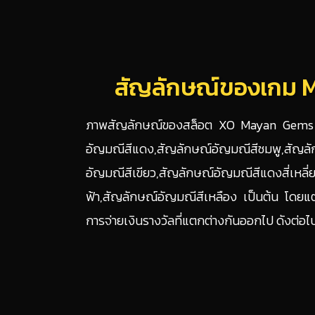
สัญลักษณ์ของเกม 
ภาพสัญลักษณ์ของสล็อต XO Mayan Gems 
อัญมณีสีแดง,สัญลักษณ์อัญมณีสีชมพู,สัญลั
อัญมณีสีเขียว,สัญลักษณ์อัญมณีสีแดงสี่เหลี
ฟ้า,สัญลักษณ์อัญมณีสีเหลือง เป็นต้น โดยแต
การจ่ายเงินรางวัลที่แตกต่างกันออกไป ดังต่อไป