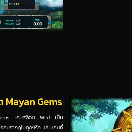
็อต Mayan Gems
Gems เกมสล็อต Wild เป็น
รถปรากฏในทุกๆรีล เล่นเกมที่