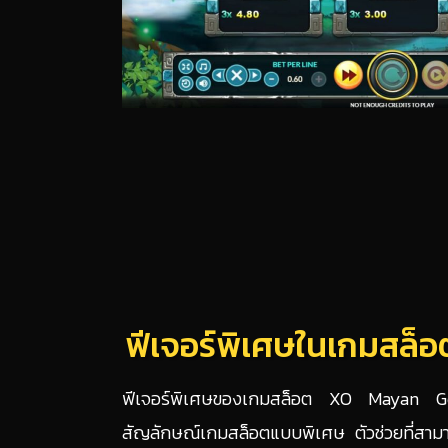
ฟีเจอร์พิเศษในเกมสล
ฟีเจอร์พิเศษของเกมสล็อต XO Mayan 
สัญลักษณ์เกมสล็อตแบบพิเศษ ตัวช่วยที่สามา