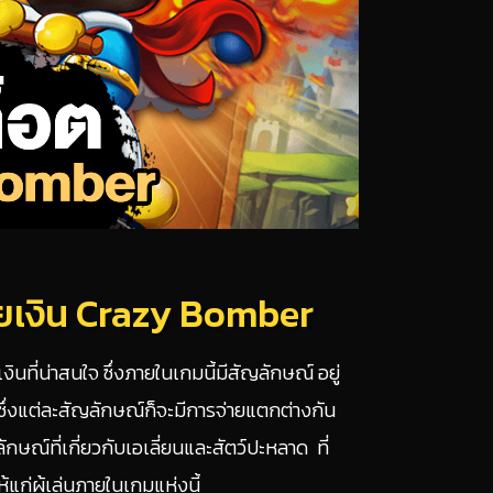
ายเงิน Crazy Bomber
เงินที่น่าสนใจ ซึ่งภายในเกมนี้มีสัญลักษณ์ อยู่
่งแต่ละสัญลักษณ์ก็จะมีการจ่ายแตกต่างกัน
ณ์ที่เกี่ยวกับเอเลี่ยนและสัตว์ปะหลาด ที่
ก่ผู้เล่นภายในเกมแห่งนี้