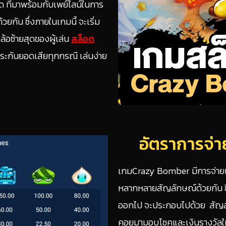
 ที่มาพร้อมกับเพย์ไลน์ในการ
กัน ซึ่งภายในเกมนี้ จะเริ่ม
ล้อซ้ายสุดของผู้เล่น
สล็อต
ระกันยอดเสียทุกกรณี เล่นง่าย
อัตราการจ่
เกม
Crazy Bomber
มีการจ่าย
หลากหลายสัญลักษณ์ด้วยกัน ซึ
ออกไป จะประกอบไปด้วย สัญลักษ
คอยมามอบโชคและเงินรางวัลให้แ