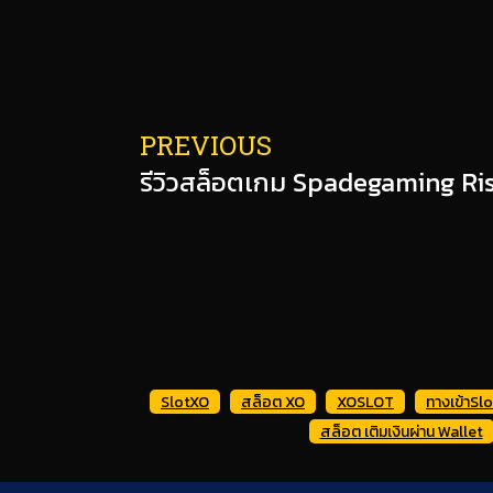
PREVIOUS
รีวิวสล็อตเกม Spadegaming Ri
SlotXO
สล็อต XO
XOSLOT
ทางเข้าSl
สล็อต เติมเงินผ่าน Wallet