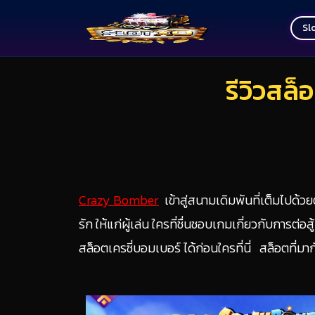
Sl
รีวิวสล
Crazy Bomber
เข้าสู่สนามเดิมพันที่เต็มไปด้
รัก ให้แก่ผู้เล่น ใครที่ชื่นชอบเกมเกี่ยวกับการ
สล็อตเครซี่บอมเบอร์ ได้ก่อนใครที่นี่ สล็อตท