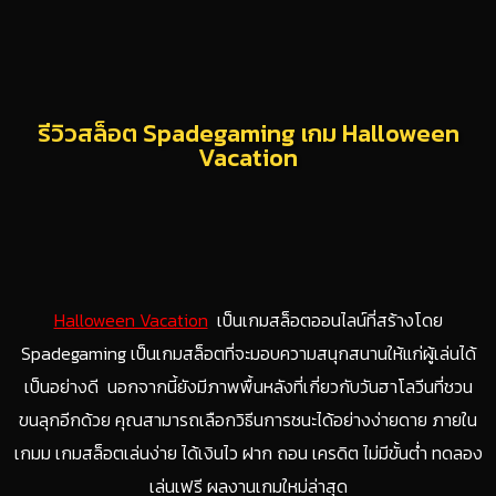
รีวิวสล็อต Spadegaming เกม Halloween
Vacation
Halloween Vacation
เป็นเกมสล็อตออนไลน์ที่สร้างโดย
Spadegaming เป็นเกมสล็อตที่จะมอบความสนุกสนานให้แก่ผู้เล่นได้
เป็นอย่างดี นอกจากนี้ยังมีภาพพื้นหลังที่เกี่ยวกับวันฮาโลวีนที่ชวน
ขนลุกอีกด้วย คุณสามารถเลือกวิธีนการชนะได้อย่างง่ายดาย ภายใน
เกมม เกมสล็อตเล่นง่าย ได้เงินไว ฝาก ถอน เครดิต ไม่มีขั้นต่ำ ทดลอง
เล่นเฟรี ผลงานเกมใหม่ล่าสุด