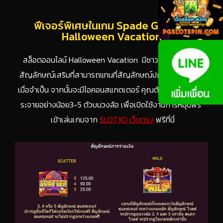
ฟีเจอร์พิเศษในเกม Spade Gaming
Halloween Vacation
สล็อตออนไลน์
Halloween Vacation
มีชาวเม็กซิกันที่เป็น
สัญลักษณ์เสริมที่สามารถแทนที่สัญลักษณ์ปกติที่ขาดหายไป
เมื่อจำเป็น จากนั้นจะมีไอคอนสแกตเตอร์ คุณต้องรอให้มีการก
ระจายอย่างน้อย3-5 ตัวบนวงล้อ เพื่อเปิดใช้งานการหมุนฟรี
เข้าเล่นเกมจาก
SLOTXO เว็บตรง
ฟรีที่นี่